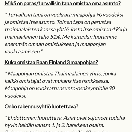
Mikä on paras/turvallisin tapa omistaa oma asunto?
" Turvallisin tapa on vuokrata maapohja 90 vuodeksi
ja omistaa itse asunto. Toinen tapa on perustaa
thaimaalaisten kanssa yhtiö, josta itse omistaa 49% ja
thaimaalainen taho 51%. Me kuitenkin luotamme
enemmän omaan omistukseen ja maapohjan
vuokraamiseen."
Kuka omistaa Baan Finland 3 maapohjan?
" Maapohjan omistaa Thaimaalainen yhtiö, jonka
kaikki omistajat ovat mukana itse hankkeessa.
Maapohja on vuokrattu asunto-osakeyhtiölle 90
vuodeksi."
Onko rakennusyhtiö luotettava?
" Ehdottoman luotettava. Asiat ovat sujuneet todella
hyvin heidän kanssa 1. ja 2. hankkeen osalta.