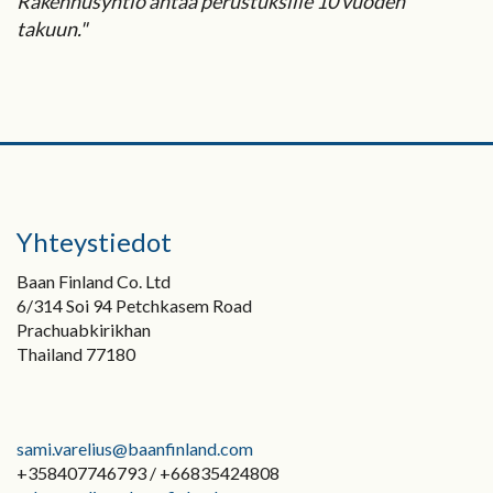
Rakennusyhtiö antaa perustuksille 10 vuoden
takuun."
Yhteystiedot
Baan Finland Co. Ltd
6/314 Soi 94 Petchkasem Road
Prachuabkirikhan
Thailand 77180
sami.varelius@baanfinland.com
+358407746793 / +66835424808