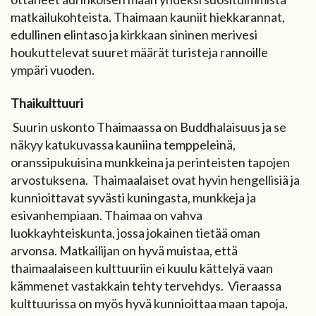
matkailukohteista. Thaimaan kauniit hiekkarannat,
edullinen elintaso ja kirkkaan sininen merivesi
houkuttelevat suuret määrät turisteja rannoille
ympäri vuoden.
Thaikulttuuri
Suurin uskonto Thaimaassa on Buddhalaisuus ja se
näkyy katukuvassa kauniina temppeleinä,
oranssipukuisina munkkeina ja perinteisten tapojen
arvostuksena. Thaimaalaiset ovat hyvin hengellisiä ja
kunnioittavat syvästi kuningasta, munkkeja ja
esivanhempiaan. Thaimaa on vahva
luokkayhteiskunta, jossa jokainen tietää oman
arvonsa. Matkailijan on hyvä muistaa, että
thaimaalaiseen kulttuuriin ei kuulu kättelyä vaan
kämmenet vastakkain tehty tervehdys. Vieraassa
kulttuurissa on myös hyvä kunnioittaa maan tapoja,