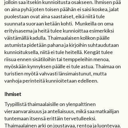
jolloin saa itsekin kunnioitusta osakseen. Ihmisen pää
on aina pyhä joten toisen päähän ei saisi koskea, jalat
puolestaan ovat aina saastaiset, eikä niitä tule
suunnata suoraan ketään kohti. Munkeilla on oma
erityisasema ja heitä tulee kunnioittaa esimerkiksi
väistämällä kadulla. Thaimaalaisen kolikon päälle
astumista pidetään pahana ja kirjoihin suhtaudutaan
kunnioituksella, niitä ei tule heitellä. Kengät tulee
riisua ennen sisätiloihin tai temppeleihin menoa,
myöskään kynnyksen päälle ei tule astua. Thaimaa on
turistien myötä vahvasti länsimaistunut, mutta
vanhoja perinteitä kunnioitetaan edelleen.
Ihmiset
Tyypillistä thaimaalaisille on ylenpalttinen
vieraanvaraisuus ja anteliaisuus, mikä saa matkailijan
tuntemaan itsensä erittäin tervetulleeksi.
Thaimaalainen arki on joustavaa, rentoa ja luontevaa.