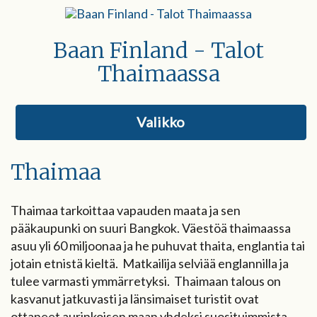
Baan Finland - Talot
Thaimaassa
Valikko
Thaimaa
Thaimaa tarkoittaa vapauden maata ja sen
pääkaupunki on suuri Bangkok. Väestöä thaimaassa
asuu yli 60 miljoonaa ja he puhuvat thaita, englantia tai
jotain etnistä kieltä. Matkailija selviää englannilla ja
tulee varmasti ymmärretyksi. Thaimaan talous on
kasvanut jatkuvasti ja länsimaiset turistit ovat
ottaneet aurinkoisen maan yhdeksi suosituimmista