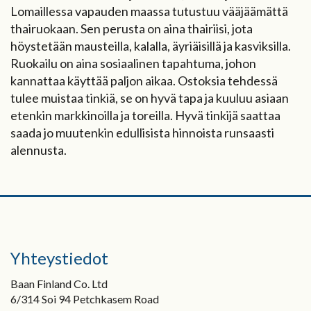
Lomaillessa vapauden maassa tutustuu vääjäämättä
thairuokaan. Sen perusta on aina thairiisi, jota
höystetään mausteilla, kalalla, äyriäisillä ja kasviksilla.
Ruokailu on aina sosiaalinen tapahtuma, johon
kannattaa käyttää paljon aikaa. Ostoksia tehdessä
tulee muistaa tinkiä, se on hyvä tapa ja kuuluu asiaan
etenkin markkinoilla ja toreilla. Hyvä tinkijä saattaa
saada jo muutenkin edullisista hinnoista runsaasti
alennusta.
Yhteystiedot
Baan Finland Co. Ltd
6/314 Soi 94 Petchkasem Road