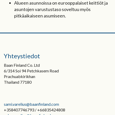
Alueen asunnoissa on eurooppalaiset keittiöt ja
asuntojen varustustaso soveltuu myös
pitkäaikaiseen asumiseen.
Yhteystiedot
Baan Finland Co. Ltd
6/314 Soi 94 Petchkasem Road
Prachuabkirikhan
Thailand 77180
sami.varelius@baanfinland.com
+358407746793 / +66835424808