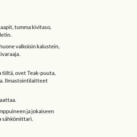
akaapit, tumma kivitaso,
letin.
huone valkoisin kalustein,
ivaraaja.
 tiiltä, ovet Teak-puuta,
. Ilmastointilaitteet
laattaa.
umppuineen ja jokaiseen
a sähkömittari.