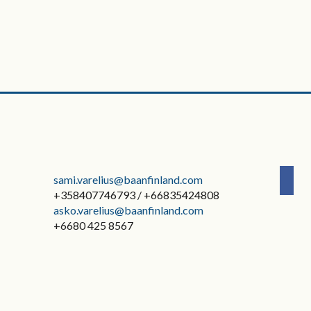
sami.varelius@baanfinland.com
+358407746793 / +66835424808
asko.varelius@baanfinland.com
+6680 425 8567