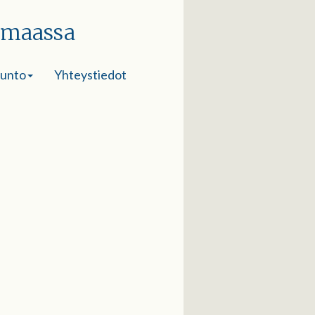
imaassa
sunto
Yhteystiedot