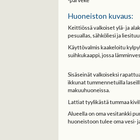
Huoneiston kuvaus:
Keittiössä valkoiset ylä- ja al
pesuallas, sähköliesi ja liesituu
Käyttövalmis kaakeloitu kylpy
suihkukaappi, jossa lämminves
Sisäseinät valkoiseksi rapattua
ikkunat tummennetuilla laseilla
makuuhuoneissa.
Lattiat tyylikästä tummaa kivi
Alueella on oma vesitankki p
huoneistoon tulee oma vesi- j