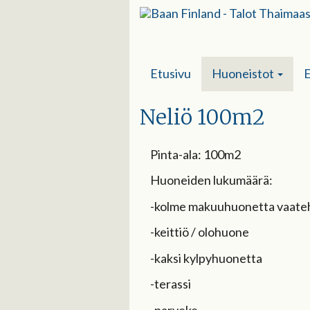
Etusivu
Huoneistot
E
Neliö 100m2
Pinta-ala: 100m2
Huoneiden lukumäärä:
-kolme makuuhuonetta vaateh
-keittiö / olohuone
-kaksi kylpyhuonetta
-terassi
-parveke