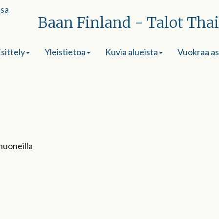
Baan Finland - Talot Tha
sittely
Yleistietoa
Kuvia alueista
Vuokraa a
uoneilla